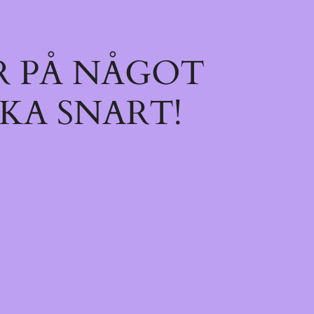
R PÅ NÅGOT
KA SNART!