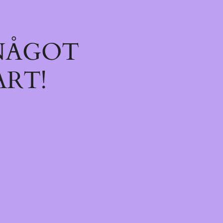
 NÅGOT
ART!